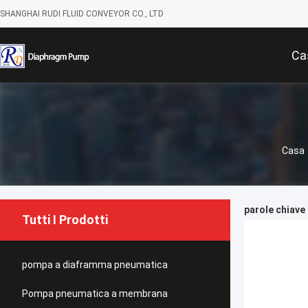
SHANGHAI RUDI FLUID CONVEYOR CO., LTD
Ca
Casa
parole chiave
Tutti I Prodotti
pompa a diaframma pneumatica
Pompa pneumatica a membrana